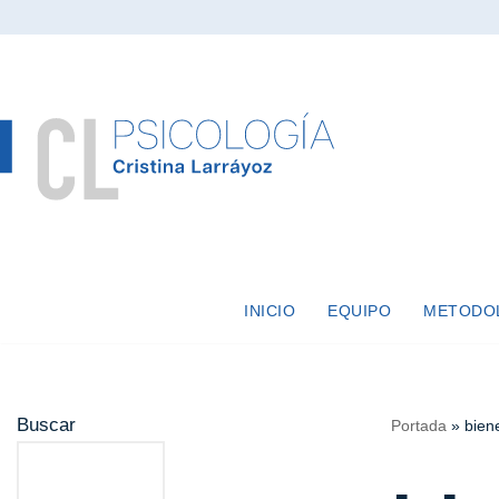
Saltar
al
contenido
INICIO
EQUIPO
METODO
Buscar
Portada
»
bien
Buscar