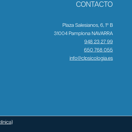
CONTACTO
Plaza Salesianos, 6, 1º B
31004 Pamplona NAVARRA
948 23 27 99
650 768 055
info@clpsicologia.es
línica)