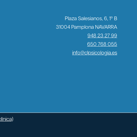
Plaza Salesianos, 6, 1º B
31004 Pamplona NAVARRA
948 23 27 99
650 768 055
info@clpsicologia.es
línica)