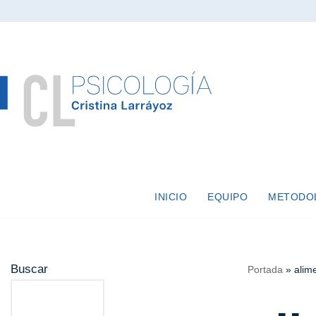
Saltar
al
contenido
INICIO
EQUIPO
METODO
Buscar
Portada
»
alim
Buscar