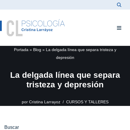
Saltar
al
contenido
Portada
»
Blog
»
La delgada línea que separa tristeza y
depresión
La delgada línea que separa
tristeza y depresión
por
Cristina Larrayoz
CURSOS Y TALLERES
Buscar